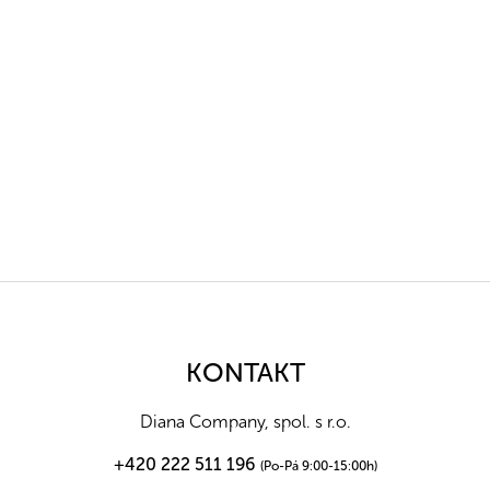
Z
á
p
a
KONTAKT
t
í
Diana Company, spol. s r.o.
+420 222 511 196
(Po-Pá 9:00-15:00h)