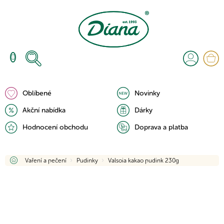
Přejít
na
obsah
N
K
Oblíbené
Novinky
Akční nabídka
Dárky
Hodnocení obchodu
Doprava a platba
Domů
Vaření a pečení
Pudinky
Valsoia kakao pudink 230g