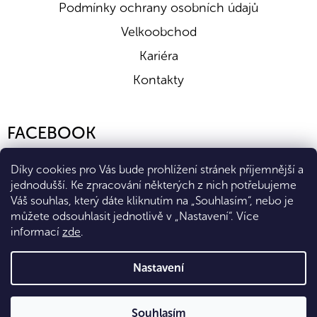
Podmínky ochrany osobních údajů
Velkoobchod
Kariéra
Kontakty
FACEBOOK
Díky cookies pro Vás bude prohlížení stránek příjemnější a
jednodušší. Ke zpracování některých z nich potřebujeme
Váš souhlas, který dáte kliknutím na „Souhlasím“, nebo je
můžete odsouhlasit jednotlivě v „Nastavení“.
Více
informací
zde
.
Vytvořil Shoptet Premium
Nastavení
Copyright 2026
Eshop Diana Company, spol. s r.o.
. Všechna
Souhlasím
práva vyhrazena.