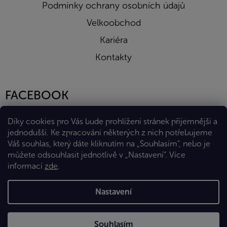
Podmínky ochrany osobních údajů
Velkoobchod
Kariéra
Kontakty
FACEBOOK
Díky cookies pro Vás bude prohlížení stránek příjemnější a
jednodušší. Ke zpracování některých z nich potřebujeme
Váš souhlas, který dáte kliknutím na „Souhlasím“, nebo je
můžete odsouhlasit jednotlivě v „Nastavení“.
Více
informací
zde
.
Vytvořil Shoptet Premium
Nastavení
Copyright 2026
Eshop Diana Company, spol. s r.o.
. Všechna
Souhlasím
práva vyhrazena.