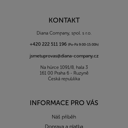
á
p
a
KONTAKT
t
í
Diana Company, spol. s r.o.
+420 222 511 196
(Po-Pá 9:00-15:00h)
jsmetuprovas@diana-company.cz
Na hůrce 1091/8, hala 3
161 00 Praha 6 - Ruzyně
Česká republika
INFORMACE PRO VÁS
Náš příběh
Doprava a platba