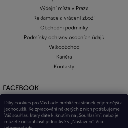
Výdejní místa v Praze
Reklamace a vrácení zboží
Obchodní podmínky
Podmínky ochrany osobních údajů
Velkoobchod
Kariéra
Kontakty
FACEBOOK
Díky cookies pro Vás bude prohlížení stránek příjemnější a
jednodušší. Ke zpracování některých z nich potřebujeme
Váš souhlas, který dáte kliknutím na „Souhlasím“, nebo je
můžete odsouhlasit jednotlivě v „Nastavení“.
Více
informací
zde
.