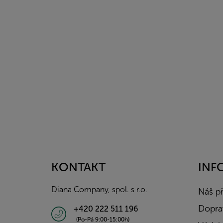
Z
á
p
a
KONTAKT
INF
t
í
Diana Company, spol. s r.o.
Náš p
Doprav
+420 222 511 196
(Po-Pá 9:00-15:00h)