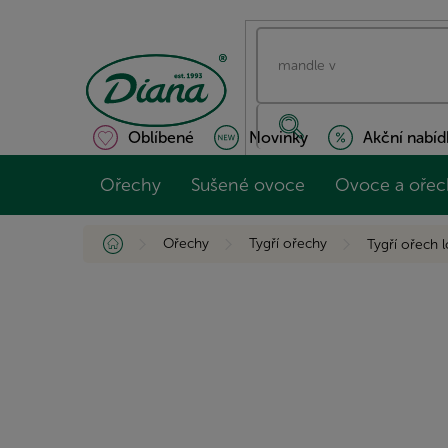
Přejít
na
obsah
Oblíbené
Novinky
Akční nabíd
Ořechy
Sušené ovoce
Ovoce a ořec
Domů
Ořechy
Tygří ořechy
Tygří ořech 