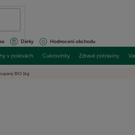
ka
Dárky
Hodnocení obchodu
hy v polevách
Cukrovinky
Zdravé potraviny
Va
loupaný BIO 1kg