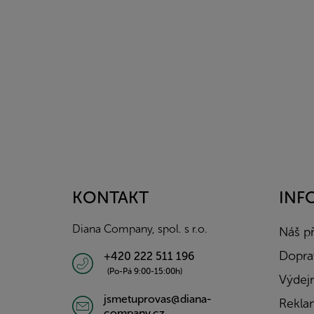
Z
á
p
a
KONTAKT
INF
t
í
Diana Company, spol. s r.o.
Náš p
Doprav
+420 222 511 196
(Po-Pá 9:00-15:00h)
Výdejn
jsmetuprovas@diana-
Rekla
company.cz