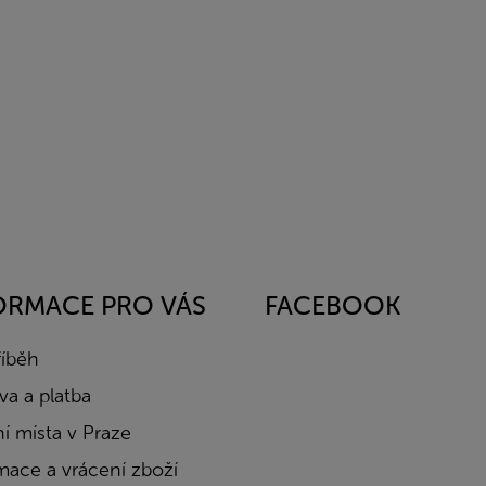
ORMACE PRO VÁS
FACEBOOK
říběh
a a platba
í místa v Praze
mace a vrácení zboží