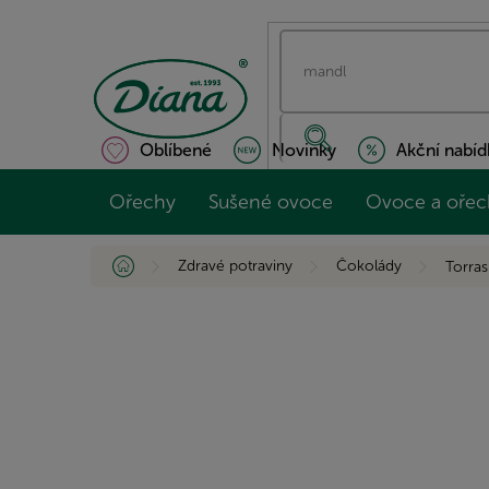
Přejít
na
obsah
Oblíbené
Novinky
Akční nabíd
Ořechy
Sušené ovoce
Ovoce a ořec
Domů
Zdravé potraviny
Čokolády
Torra