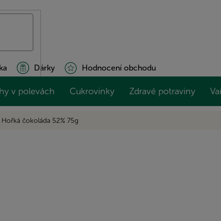
ka
Dárky
Hodnocení obchodu
hy v polevách
Cukrovinky
Zdravé potraviny
Va
s Hořká čokoláda 52% 75g