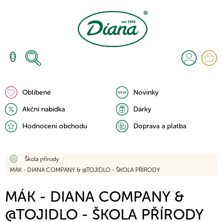
Přejít
na
obsah
N
K
Oblíbené
Novinky
Akční nabídka
Dárky
Hodnocení obchodu
Doprava a platba
Domů
Škola přírody
MÁK - DIANA COMPANY & @TOJIDLO - ŠKOLA PŘÍRODY
MÁK - DIANA COMPANY &
@TOJIDLO - ŠKOLA PŘÍRODY