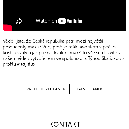
Věděli jste, že Česká republika patří mezi největší
producenty máku? Víte, proč je mák favoritem v péči o
kosti a svaly a jak poznat kvalitní mák? To vše se dozvíte v
našem videu vytvořeném ve spolupráci s Týnou Skalickou z
profilu
@tojidlo
.
PŘEDCHOZÍ ČLÁNEK
DALŠÍ ČLÁNEK
Z
á
p
a
KONTAKT
t