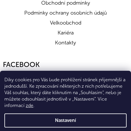
Obchodní podmínky
Podmínky ochrany osobních údajů
Velkoobchod
Kariéra
Kontakty
FACEBOOK
Díky cookies pro Vás bude prohlížení stránek příjemnější a
jednodušší. Ke zpracování některých z nich potřebujeme
Váš souhlas, který dáte kliknutím na „Souhlasím“, nebo je
můžete odsouhlasit jednotlivě v „Nastavení“.
Více
informací
zde
.
Vytvořil Shoptet Premium
Nastavení