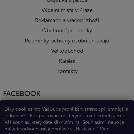
Doprava a platba
Výdejní místa v Praze
Reklamace a vrácení zboží
Obchodní podmínky
Podmínky ochrany osobních údajů
Velkoobchod
Kariéra
Kontakty
FACEBOOK
Díky cookies pro Vás bude prohlížení stránek příjemnější a
jednodušší. Ke zpracování některých z nich potřebujeme
Váš souhlas, který dáte kliknutím na „Souhlasím“, nebo je
můžete odsouhlasit jednotlivě v „Nastavení“.
Více