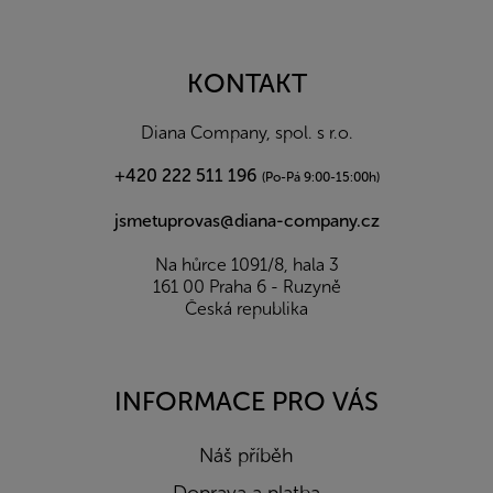
Z
á
p
a
KONTAKT
t
í
Diana Company, spol. s r.o.
+420 222 511 196
(Po-Pá 9:00-15:00h)
jsmetuprovas@diana-company.cz
Na hůrce 1091/8, hala 3
161 00 Praha 6 - Ruzyně
Česká republika
INFORMACE PRO VÁS
Náš příběh