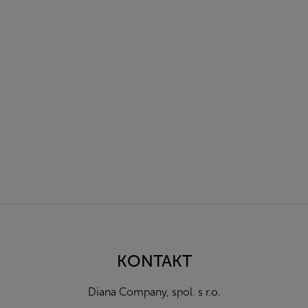
Z
á
p
a
KONTAKT
t
í
Diana Company, spol. s r.o.