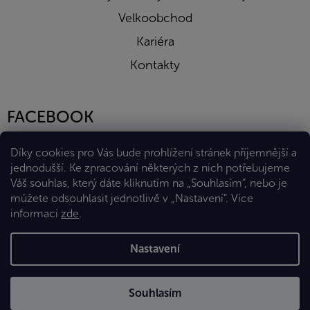
Velkoobchod
Kariéra
Kontakty
FACEBOOK
Díky cookies pro Vás bude prohlížení stránek příjemnější a
jednodušší. Ke zpracování některých z nich potřebujeme
Váš souhlas, který dáte kliknutím na „Souhlasím“, nebo je
můžete odsouhlasit jednotlivě v „Nastavení“.
Více
informací
zde
.
Vytvořil Shoptet Premium
Nastavení
Copyright 2026
Eshop Diana Company, spol. s r.o.
. Všechna
Souhlasím
práva vyhrazena.