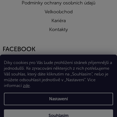
Podmínky ochrany osobních údajů
Velkoobchod
Kariéra
Kontakty
FACEBOOK
Díky cookies pro Vás bude prohlížení stránek příjemnější a
jednodušší. Ke zpracování některých z nich potřebujeme
Váš souhlas, který dáte kliknutím na „Souhlasím“, nebo je
můžete odsouhlasit jednotlivě v „Nastavení“.
Více
informací
zde
.
Vytvořil Shoptet Premium
Nastavení
Copyright 2026
Eshop Diana Company, spol. s r.o.
. Všechna
Souhlasím
práva vyhrazena.