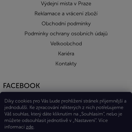
Výdejní místa v Praze
Reklamace a vrácení zboží
Obchodní podmínky
Podmínky ochrany osobních údajů
Velkoobchod
Kariéra
Kontakty
FACEBOOK
Díky cookies pro Vás bude prohlížení stránek příjemnější a
jednodušší. Ke zpracování některých z nich potřebujeme
Váš souhlas, který dáte kliknutím na „Souhlasím“, nebo je
můžete odsouhlasit jednotlivě v „Nastavení“.
Více
informací
zde
.