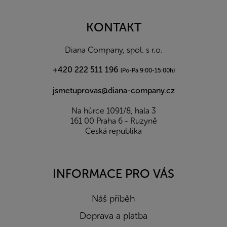
á
p
a
KONTAKT
t
í
Diana Company, spol. s r.o.
+420 222 511 196
(Po-Pá 9:00-15:00h)
jsmetuprovas@diana-company.cz
Na hůrce 1091/8, hala 3
161 00 Praha 6 - Ruzyně
Česká republika
INFORMACE PRO VÁS
Náš příběh
Doprava a platba