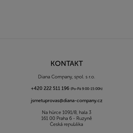
Z
á
p
a
KONTAKT
t
í
Diana Company, spol. s r.o.
+420 222 511 196
(Po-Pá 9:00-15:00h)
jsmetuprovas@diana-company.cz
Na hůrce 1091/8, hala 3
161 00 Praha 6 - Ruzyně
Česká republika