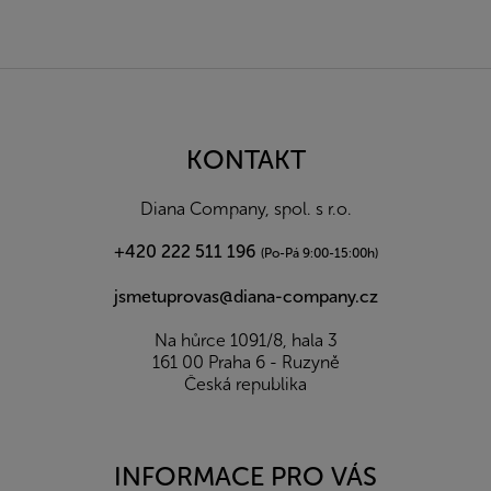
Z
á
p
a
KONTAKT
t
í
Diana Company, spol. s r.o.
+420 222 511 196
(Po-Pá 9:00-15:00h)
jsmetuprovas@diana-company.cz
Na hůrce 1091/8, hala 3
161 00 Praha 6 - Ruzyně
Česká republika
INFORMACE PRO VÁS