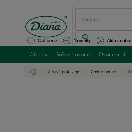
Přejít
na
obsah
Oblíbené
Novinky
Akční nabíd
Ořechy
Sušené ovoce
Ovoce a ořec
Domů
Zdravé potraviny
Chytré ovoce
O