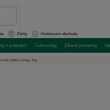
ka
Dárky
Hodnocení obchodu
hy v polevách
Cukrovinky
Zdravé potraviny
Va
vocné plátky mango 1kg