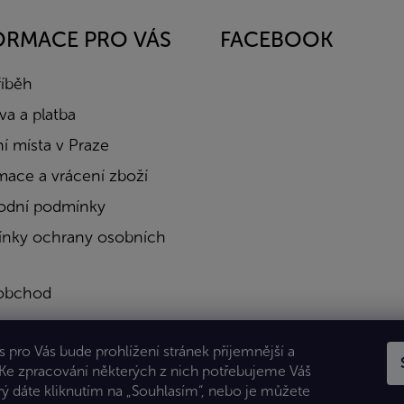
ORMACE PRO VÁS
FACEBOOK
říběh
a a platba
í místa v Praze
mace a vrácení zboží
dní podmínky
nky ochrany osobních
obchod
a
 pro Vás bude prohlížení stránek příjemnější a
kty
 Ke zpracování některých z nich potřebujeme Váš
rý dáte kliknutím na „Souhlasím“, nebo je můžete