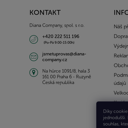
p
a
KONTAKT
INF
t
í
Diana Company, spol. s r.o.
Náš p
Doprav
+420 222 511 196
(Po-Pá 9:00-15:00h)
Výdejn
jsmetuprovas@diana-
Rekla
company.cz
Obcho
Na hůrce 1091/8, hala 3
Podmí
161 00 Praha 6 - Ruzyně
Česká republika
údajů
Velko
Kariér
Díky cookies
Konta
jednodušší.
souhlas, kte