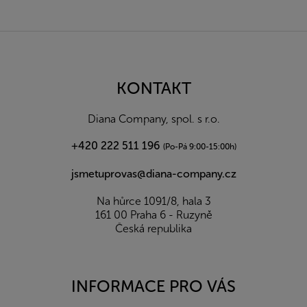
Z
á
p
a
KONTAKT
t
í
Diana Company, spol. s r.o.
+420 222 511 196
(Po-Pá 9:00-15:00h)
jsmetuprovas@diana-company.cz
Na hůrce 1091/8, hala 3
161 00 Praha 6 - Ruzyně
Česká republika
INFORMACE PRO VÁS