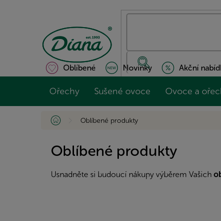
Přejít
na
obsah
Oblíbené
Novinky
Akční nabíd
Ořechy
Sušené ovoce
Ovoce a ořec
Domů
Oblíbené produkty
Oblíbené produkty
Usnadněte si budoucí nákupy výběrem Vašich
o
Z
á
p