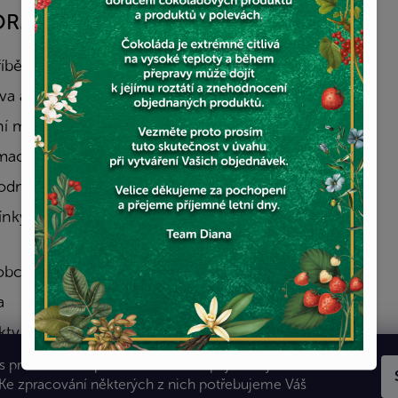
ORMACE PRO VÁS
FACEBOOK
říběh
a a platba
í místa v Praze
mace a vrácení zboží
dní podmínky
nky ochrany osobních
obchod
a
kty
 pro Vás bude prohlížení stránek příjemnější a
 Ke zpracování některých z nich potřebujeme Váš