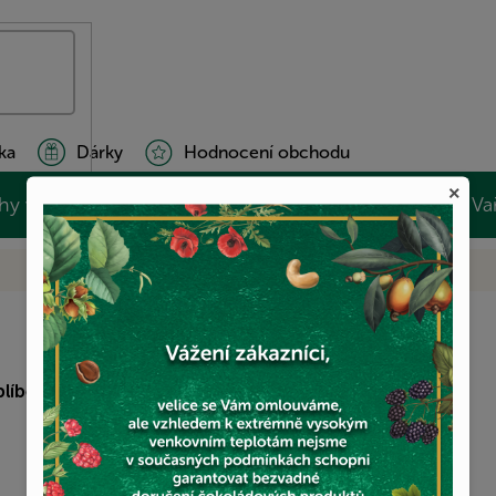
ka
Dárky
Hodnocení obchodu
×
hy v polevách
Cukrovinky
Zdravé potraviny
Va
blíbených produktů
!