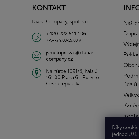
a
KONTAKT
INF
t
í
Diana Company, spol. s r.o.
Náš p
Doprav
+420 222 511 196
(Po-Pá 9:00-15:00h)
Výdejn
jsmetuprovas@diana-
Rekla
company.cz
Obcho
Na hůrce 1091/8, hala 3
Podmí
161 00 Praha 6 - Ruzyně
Česká republika
údajů
Velko
Kariér
Konta
Díky cookies
jednodušší.