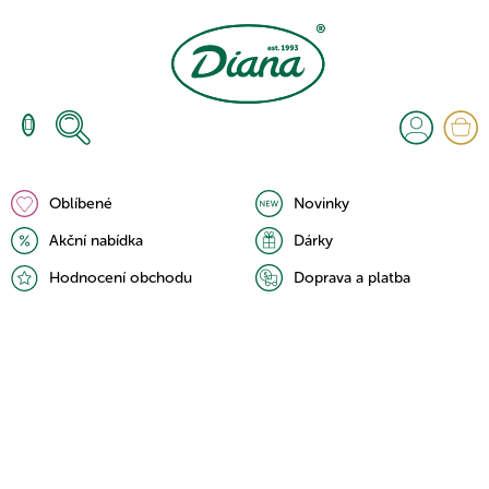
Přejít
na
obsah
N
K
Oblíbené
Novinky
Akční nabídka
Dárky
Hodnocení obchodu
Doprava a platba