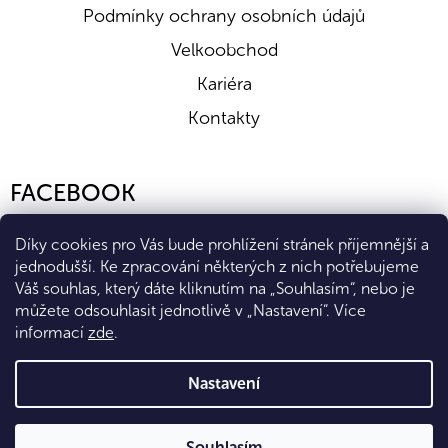
Podmínky ochrany osobních údajů
Velkoobchod
Kariéra
Kontakty
FACEBOOK
Díky cookies pro Vás bude prohlížení stránek příjemnější a
jednodušší. Ke zpracování některých z nich potřebujeme
Váš souhlas, který dáte kliknutím na „Souhlasím“, nebo je
můžete odsouhlasit jednotlivě v „Nastavení“.
Více
informací
zde
.
Vytvořil Shoptet Premium
Nastavení
Copyright 2026
Eshop Diana Company, spol. s r.o.
. Všechna
Souhlasím