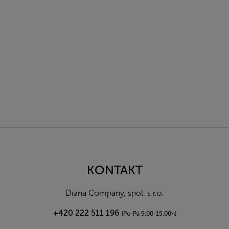
Z
á
p
a
KONTAKT
t
í
Diana Company, spol. s r.o.
+420 222 511 196
(Po-Pá 9:00-15:00h)