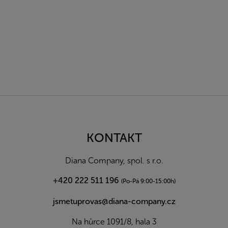
Z
á
p
a
KONTAKT
t
í
Diana Company, spol. s r.o.
+420 222 511 196
(Po-Pá 9:00-15:00h)
jsmetuprovas@diana-company.cz
Na hůrce 1091/8, hala 3