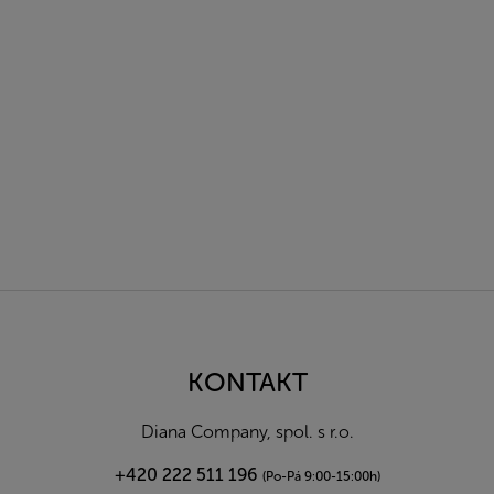
Z
á
p
a
KONTAKT
t
í
Diana Company, spol. s r.o.
+420 222 511 196
(Po-Pá 9:00-15:00h)