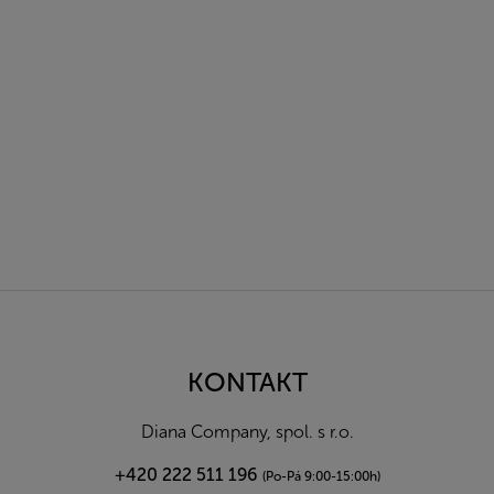
Z
á
p
a
KONTAKT
t
í
Diana Company, spol. s r.o.
+420 222 511 196
(Po-Pá 9:00-15:00h)