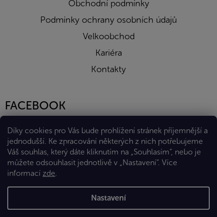
Obchodní podmínky
Podmínky ochrany osobních údajů
Velkoobchod
Kariéra
Kontakty
FACEBOOK
Díky cookies pro Vás bude prohlížení stránek příjemnější a
jednodušší. Ke zpracování některých z nich potřebujeme
Váš souhlas, který dáte kliknutím na „Souhlasím“, nebo je
můžete odsouhlasit jednotlivě v „Nastavení“.
Více
informací
zde
.
Vytvořil Shoptet Premium
Nastavení