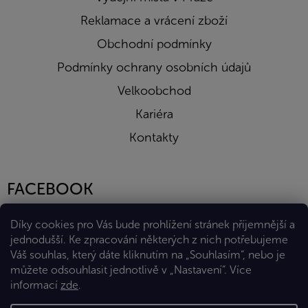
Reklamace a vrácení zboží
Obchodní podmínky
Podmínky ochrany osobních údajů
Velkoobchod
Kariéra
Kontakty
FACEBOOK
Díky cookies pro Vás bude prohlížení stránek příjemnější a
jednodušší. Ke zpracování některých z nich potřebujeme
Váš souhlas, který dáte kliknutím na „Souhlasím“, nebo je
můžete odsouhlasit jednotlivě v „Nastavení“.
Více
informací
zde
.