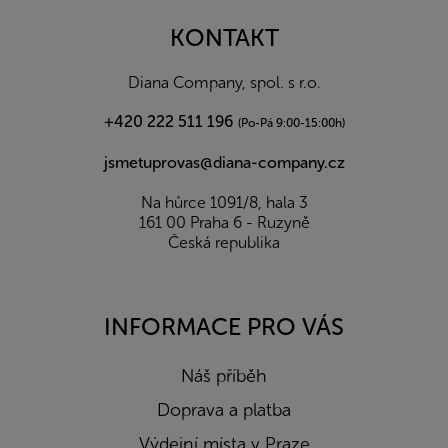
p
a
KONTAKT
t
í
Diana Company, spol. s r.o.
+420 222 511 196
(Po-Pá 9:00-15:00h)
jsmetuprovas@diana-company.cz
Na hůrce 1091/8, hala 3
161 00 Praha 6 - Ruzyně
Česká republika
INFORMACE PRO VÁS
Náš příběh
Doprava a platba
Výdejní místa v Praze