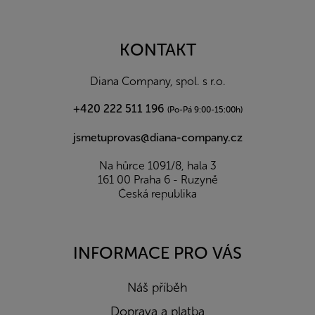
á
p
a
KONTAKT
t
í
Diana Company, spol. s r.o.
+420 222 511 196
(Po-Pá 9:00-15:00h)
jsmetuprovas@diana-company.cz
Na hůrce 1091/8, hala 3
161 00 Praha 6 - Ruzyně
Česká republika
INFORMACE PRO VÁS
Náš příběh
Doprava a platba