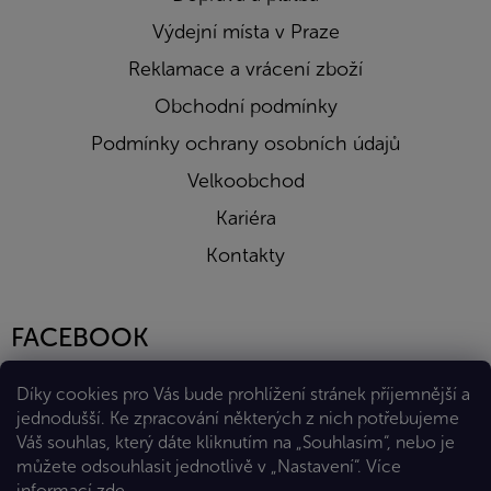
Výdejní místa v Praze
Reklamace a vrácení zboží
Obchodní podmínky
Podmínky ochrany osobních údajů
Velkoobchod
Kariéra
Kontakty
FACEBOOK
Díky cookies pro Vás bude prohlížení stránek příjemnější a
jednodušší. Ke zpracování některých z nich potřebujeme
Váš souhlas, který dáte kliknutím na „Souhlasím“, nebo je
můžete odsouhlasit jednotlivě v „Nastavení“.
Více
informací
zde
.