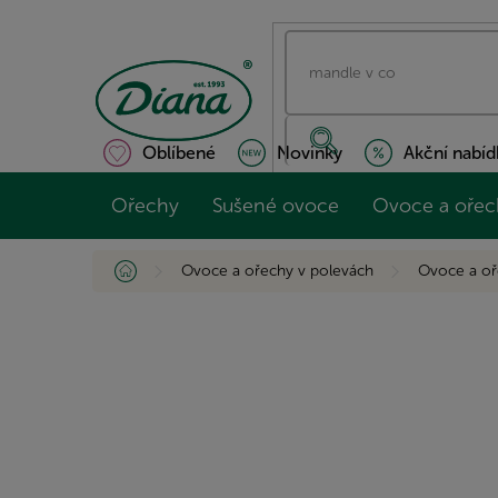
Přejít
na
obsah
Oblíbené
Novinky
Akční nabíd
Ořechy
Sušené ovoce
Ovoce a ořec
Domů
Ovoce a ořechy v polevách
Ovoce a oř