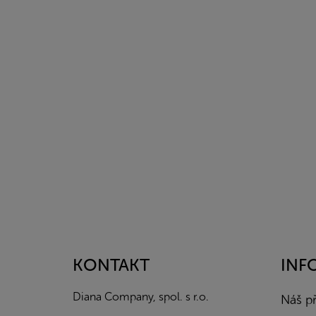
Z
á
p
a
KONTAKT
INF
t
í
Diana Company, spol. s r.o.
Náš p