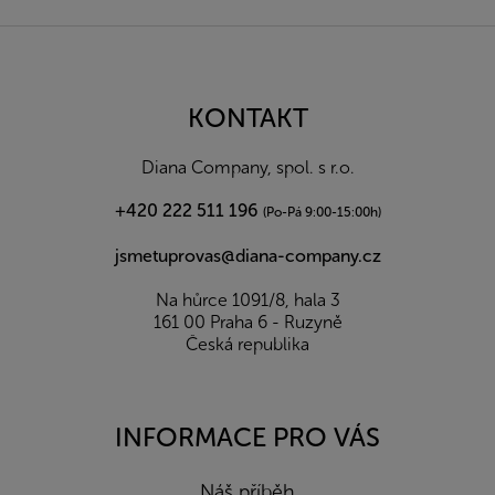
Z
á
p
a
KONTAKT
t
í
Diana Company, spol. s r.o.
+420 222 511 196
(Po-Pá 9:00-15:00h)
jsmetuprovas@diana-company.cz
Na hůrce 1091/8, hala 3
161 00 Praha 6 - Ruzyně
Česká republika
INFORMACE PRO VÁS
Náš příběh