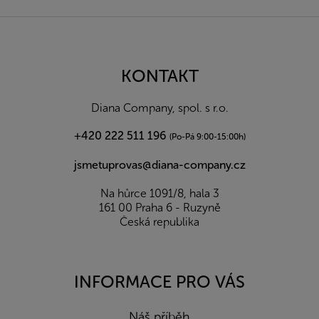
Z
á
p
a
KONTAKT
t
í
Diana Company, spol. s r.o.
+420 222 511 196
(Po-Pá 9:00-15:00h)
jsmetuprovas@diana-company.cz
Na hůrce 1091/8, hala 3
161 00 Praha 6 - Ruzyně
Česká republika
INFORMACE PRO VÁS
Náš příběh