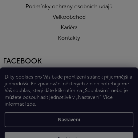
Podmínky ochrany osobních údajů
Velkoobchod
Kariéra
Kontakty
FACEBOOK
Díky cookies pro Vás bude prohlížení stránek příjemnější a
jednodušší. Ke zpracování některých z nich potřebujeme
Váš souhlas, který dáte kliknutím na „Souhlasím“, nebo je
můžete odsouhlasit jednotlivě v „Nastavení“.
Více
informací
zde
.
Vytvořil Shoptet Premium
Nastavení
Copyright 2026
Eshop Diana Company, spol. s r.o.
. Všechna