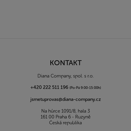
Z
á
p
a
KONTAKT
t
í
Diana Company, spol. s r.o.
+420 222 511 196
(Po-Pá 9:00-15:00h)
jsmetuprovas@diana-company.cz
Na hůrce 1091/8, hala 3
161 00 Praha 6 - Ruzyně
Česká republika