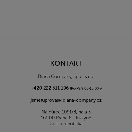
Z
á
p
a
KONTAKT
t
í
Diana Company, spol. s r.o.
+420 222 511 196
(Po-Pá 9:00-15:00h)
jsmetuprovas@diana-company.cz
Na hůrce 1091/8, hala 3
161 00 Praha 6 - Ruzyně
Česká republika