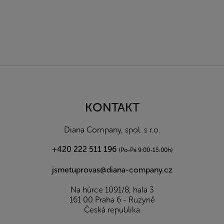
Z
á
p
a
KONTAKT
t
í
Diana Company, spol. s r.o.
+420 222 511 196
(Po-Pá 9:00-15:00h)
jsmetuprovas@diana-company.cz
Na hůrce 1091/8, hala 3
161 00 Praha 6 - Ruzyně
Česká republika