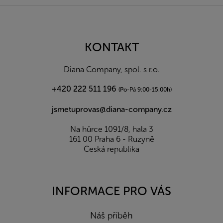
Z
á
p
a
KONTAKT
t
í
Diana Company, spol. s r.o.
+420 222 511 196
(Po-Pá 9:00-15:00h)
jsmetuprovas@diana-company.cz
Na hůrce 1091/8, hala 3
161 00 Praha 6 - Ruzyně
Česká republika
INFORMACE PRO VÁS
Náš příběh