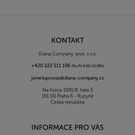
Z
á
p
a
KONTAKT
t
í
Diana Company, spol. s r.o.
+420 222 511 196
(Po-Pá 9:00-15:00h)
jsmetuprovas@diana-company.cz
Na hůrce 1091/8, hala 3
161 00 Praha 6 - Ruzyně
Česká republika
INFORMACE PRO VÁS