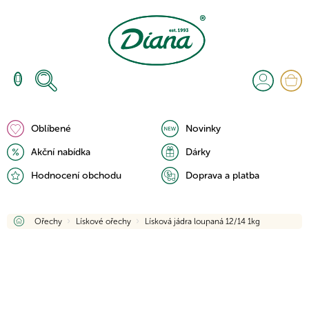
Přejít
na
obsah
N
K
Oblíbené
Novinky
Akční nabídka
Dárky
Hodnocení obchodu
Doprava a platba
Domů
Ořechy
Lískové ořechy
Lísková jádra loupaná 12/14 1kg