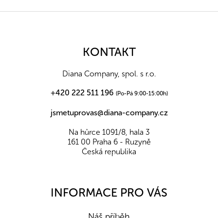
Z
á
p
a
KONTAKT
t
í
Diana Company, spol. s r.o.
+420 222 511 196
(Po-Pá 9:00-15:00h)
jsmetuprovas@diana-company.cz
Na hůrce 1091/8, hala 3
161 00 Praha 6 - Ruzyně
Česká republika
INFORMACE PRO VÁS
Náš příběh