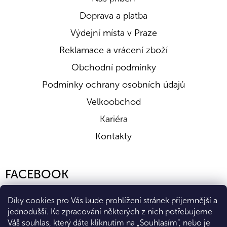
Doprava a platba
Výdejní místa v Praze
Reklamace a vrácení zboží
Obchodní podmínky
Podmínky ochrany osobních údajů
Velkoobchod
Kariéra
Kontakty
FACEBOOK
Díky cookies pro Vás bude prohlížení stránek příjemnější a
jednodušší. Ke zpracování některých z nich potřebujeme
Váš souhlas, který dáte kliknutím na „Souhlasím“, nebo je