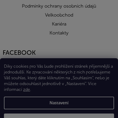
Podmínky ochrany osobních údajů
Velkoobchod
Kariéra
Kontakty
FACEBOOK
Díky cookies pro Vás bude prohlížení stránek příjemnější a
jednodušší. Ke zpracování některých z nich potřebujeme
Váš souhlas, který dáte kliknutím na „Souhlasím“, nebo je
můžete odsouhlasit jednotlivě v „Nastavení“.
Více
informací
zde
.
Vytvořil Shoptet Premium
Nastavení
Copyright 2026
Eshop Diana Company, spol. s r.o.
. Všechna