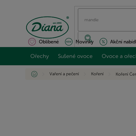
Přejít
na
obsah
Oblíbené
Novinky
Akční nabíd
Ořechy
Sušené ovoce
Ovoce a ořec
Domů
Vaření a pečení
Koření
Koření Če