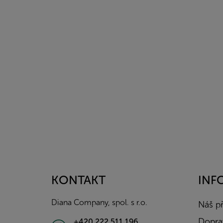
Z
á
p
a
KONTAKT
INF
t
í
Diana Company, spol. s r.o.
Náš p
Doprav
+420 222 511 196