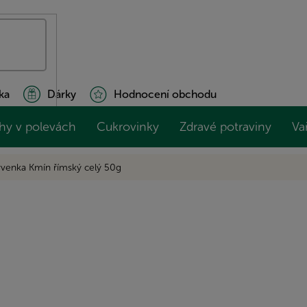
ka
Dárky
Hodnocení obchodu
hy v polevách
Cukrovinky
Zdravé potraviny
Va
rvenka Kmín římský celý 50g