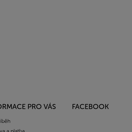
ORMACE PRO VÁS
FACEBOOK
říběh
a a platba