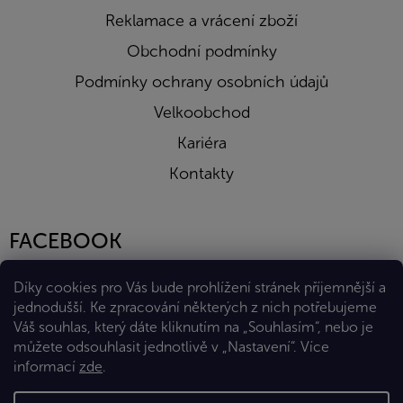
Reklamace a vrácení zboží
Obchodní podmínky
Podmínky ochrany osobních údajů
Velkoobchod
Kariéra
Kontakty
FACEBOOK
Díky cookies pro Vás bude prohlížení stránek příjemnější a
jednodušší. Ke zpracování některých z nich potřebujeme
Váš souhlas, který dáte kliknutím na „Souhlasím“, nebo je
můžete odsouhlasit jednotlivě v „Nastavení“.
Více
informací
zde
.
Vytvořil Shoptet Premium