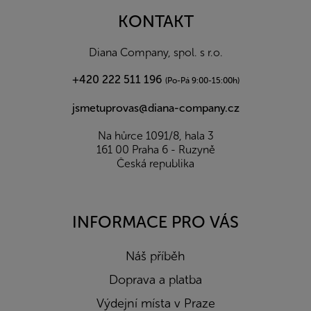
p
a
KONTAKT
t
í
Diana Company, spol. s r.o.
+420 222 511 196
(Po-Pá 9:00-15:00h)
jsmetuprovas@diana-company.cz
Na hůrce 1091/8, hala 3
161 00 Praha 6 - Ruzyně
Česká republika
INFORMACE PRO VÁS
Náš příběh
Doprava a platba
Výdejní místa v Praze