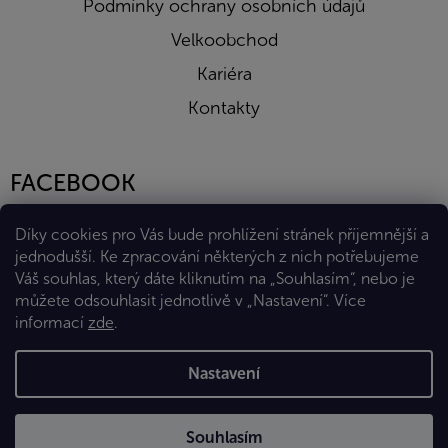
Podmínky ochrany osobních údajů
Velkoobchod
Kariéra
Kontakty
FACEBOOK
Díky cookies pro Vás bude prohlížení stránek příjemnější a
jednodušší. Ke zpracování některých z nich potřebujeme
Váš souhlas, který dáte kliknutím na „Souhlasím“, nebo je
můžete odsouhlasit jednotlivě v „Nastavení“.
Více
informací
zde
.
Vytvořil Shoptet Premium
Nastavení
Copyright 2026
Eshop Diana Company, spol. s r.o.
. Všechna
Souhlasím
práva vyhrazena.