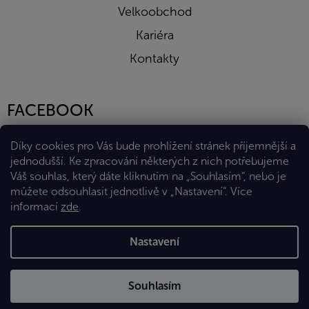
Velkoobchod
Kariéra
Kontakty
FACEBOOK
Díky cookies pro Vás bude prohlížení stránek příjemnější a
jednodušší. Ke zpracování některých z nich potřebujeme
Váš souhlas, který dáte kliknutím na „Souhlasím“, nebo je
můžete odsouhlasit jednotlivě v „Nastavení“.
Více
informací
zde
.
Vytvořil Shoptet Premium
Nastavení
Copyright 2026
Eshop Diana Company, spol. s r.o.
. Všechna
Souhlasím
práva vyhrazena.