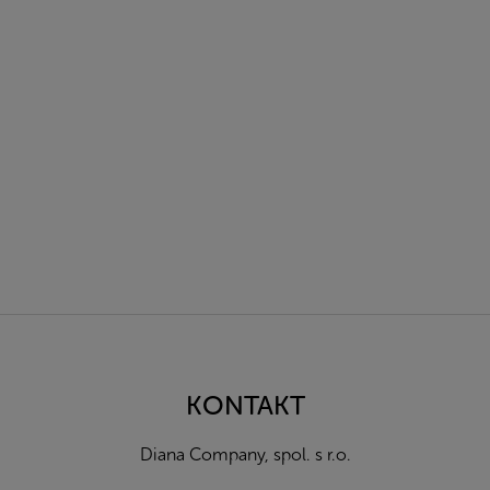
Z
á
p
a
KONTAKT
t
í
Diana Company, spol. s r.o.