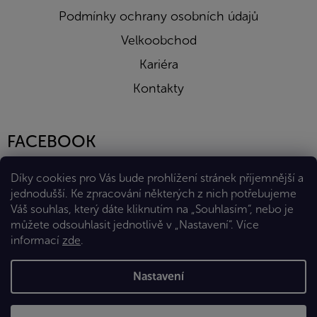
Podmínky ochrany osobních údajů
Velkoobchod
Kariéra
Kontakty
FACEBOOK
Díky cookies pro Vás bude prohlížení stránek příjemnější a
jednodušší. Ke zpracování některých z nich potřebujeme
Váš souhlas, který dáte kliknutím na „Souhlasím“, nebo je
můžete odsouhlasit jednotlivě v „Nastavení“.
Více
informací
zde
.
Vytvořil Shoptet Premium
Nastavení
Copyright 2026
Eshop Diana Company, spol. s r.o.
. Všechna