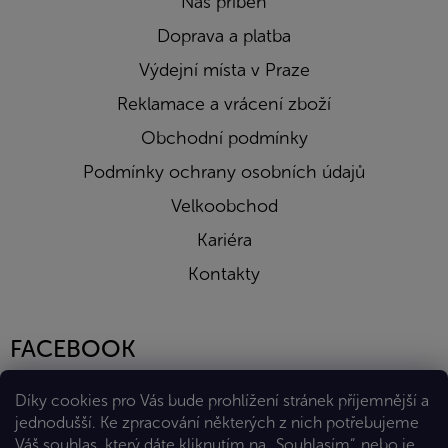
Náš příběh
Doprava a platba
Výdejní místa v Praze
Reklamace a vrácení zboží
Obchodní podmínky
Podmínky ochrany osobních údajů
Velkoobchod
Kariéra
Kontakty
FACEBOOK
Díky cookies pro Vás bude prohlížení stránek příjemnější a
jednodušší. Ke zpracování některých z nich potřebujeme
Váš souhlas, který dáte kliknutím na „Souhlasím“, nebo je