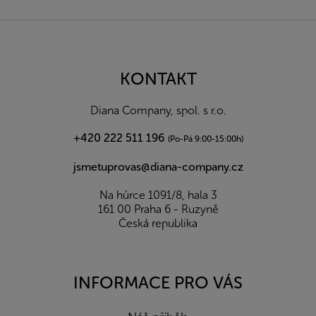
Z
á
p
a
KONTAKT
t
í
Diana Company, spol. s r.o.
+420 222 511 196
(Po-Pá 9:00-15:00h)
jsmetuprovas@diana-company.cz
Na hůrce 1091/8, hala 3
161 00 Praha 6 - Ruzyně
Česká republika
INFORMACE PRO VÁS