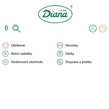
Přejít
na
obsah
N
K
Oblíbené
Novinky
Akční nabídka
Dárky
Hodnocení obchodu
Doprava a platba