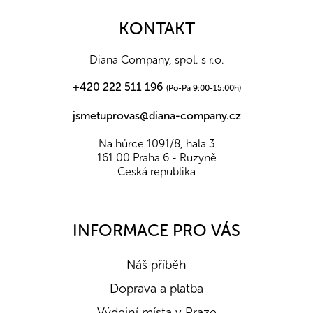
p
a
KONTAKT
t
í
Diana Company, spol. s r.o.
+420 222 511 196
(Po-Pá 9:00-15:00h)
jsmetuprovas@diana-company.cz
Na hůrce 1091/8, hala 3
161 00 Praha 6 - Ruzyně
Česká republika
INFORMACE PRO VÁS
Náš příběh
Doprava a platba
Výdejní místa v Praze