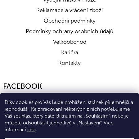
Reklamace a vrácení zboží
Obchodní podmínky
Podmínky ochrany osobních údajů
Velkoobchod
Kariéra
Kontakty
FACEBOOK
Díky cookies pro Vás bude prohlížení stránek příjemnější a
jednodušší. Ke zpracování některých z nich potřebujeme
Váš souhlas, který dáte kliknutím na „Souhlasím“, nebo je
můžete odsouhlasit jednotlivě v „Nastavení“.
Více
informací
zde
.