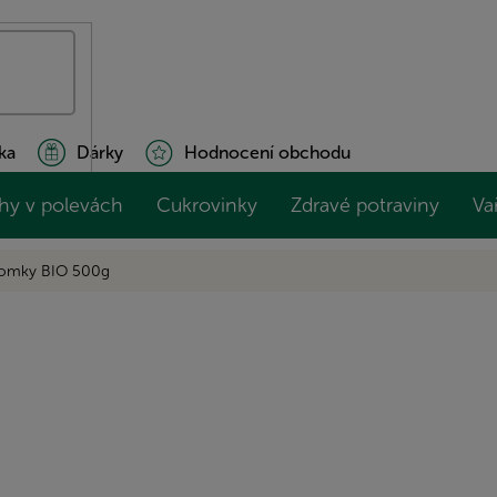
ka
Dárky
Hodnocení obchodu
hy v polevách
Cukrovinky
Zdravé potraviny
Va
lomky BIO 500g