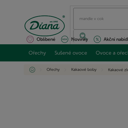
Přejít
na
obsah
Oblíbené
Novinky
Akční nabíd
Ořechy
Sušené ovoce
Ovoce a ořec
Domů
Ořechy
Kakaové boby
Kakaové z