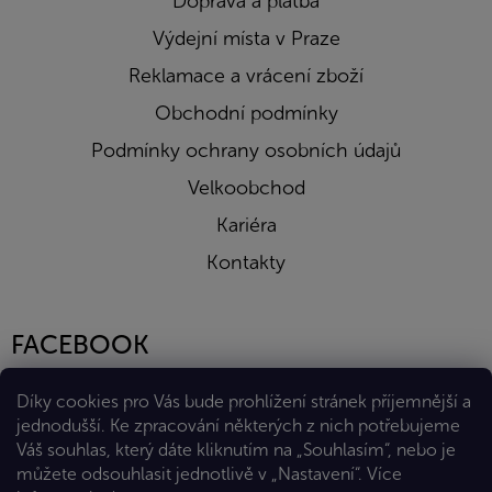
Doprava a platba
Výdejní místa v Praze
Reklamace a vrácení zboží
Obchodní podmínky
Podmínky ochrany osobních údajů
Velkoobchod
Kariéra
Kontakty
FACEBOOK
Díky cookies pro Vás bude prohlížení stránek příjemnější a
jednodušší. Ke zpracování některých z nich potřebujeme
Váš souhlas, který dáte kliknutím na „Souhlasím“, nebo je
můžete odsouhlasit jednotlivě v „Nastavení“.
Více