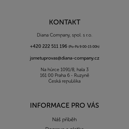
Z
á
p
a
KONTAKT
t
í
Diana Company, spol. s r.o.
+420 222 511 196
(Po-Pá 9:00-15:00h)
jsmetuprovas@diana-company.cz
Na hůrce 1091/8, hala 3
161 00 Praha 6 - Ruzyně
Česká republika
INFORMACE PRO VÁS
Náš příběh