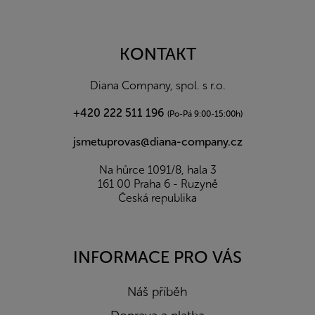
Z
á
p
a
KONTAKT
t
í
Diana Company, spol. s r.o.
+420 222 511 196
(Po-Pá 9:00-15:00h)
jsmetuprovas@diana-company.cz
Na hůrce 1091/8, hala 3
161 00 Praha 6 - Ruzyně
Česká republika
INFORMACE PRO VÁS
Náš příběh