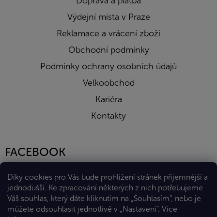
Doprava a platba
Výdejní místa v Praze
Reklamace a vrácení zboží
Obchodní podmínky
Podmínky ochrany osobních údajů
Velkoobchod
Kariéra
Kontakty
FACEBOOK
Díky cookies pro Vás bude prohlížení stránek příjemnější a
jednodušší. Ke zpracování některých z nich potřebujeme
Váš souhlas, který dáte kliknutím na „Souhlasím“, nebo je
můžete odsouhlasit jednotlivě v „Nastavení“.
Více