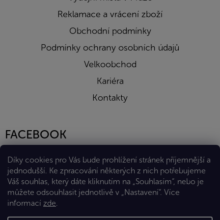
Reklamace a vrácení zboží
Obchodní podmínky
Podmínky ochrany osobních údajů
Velkoobchod
Kariéra
Kontakty
FACEBOOK
Díky cookies pro Vás bude prohlížení stránek příjemnější a
jednodušší. Ke zpracování některých z nich potřebujeme
Váš souhlas, který dáte kliknutím na „Souhlasím“, nebo je
můžete odsouhlasit jednotlivě v „Nastavení“.
Více
informací
zde
.