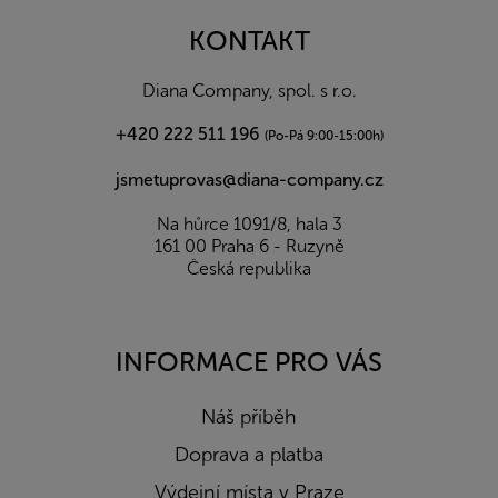
p
a
KONTAKT
t
í
Diana Company, spol. s r.o.
+420 222 511 196
(Po-Pá 9:00-15:00h)
jsmetuprovas@diana-company.cz
Na hůrce 1091/8, hala 3
161 00 Praha 6 - Ruzyně
Česká republika
INFORMACE PRO VÁS
Náš příběh
Doprava a platba
Výdejní místa v Praze