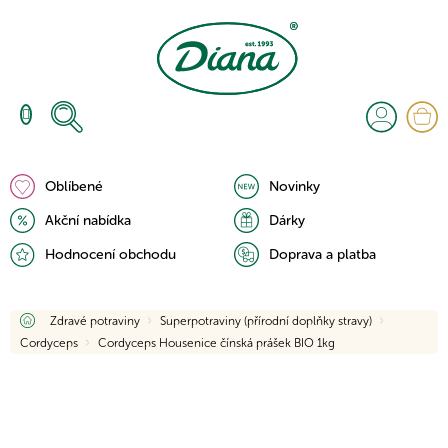
Přejít
na
obsah
N
K
Oblíbené
Novinky
Akční nabídka
Dárky
Hodnocení obchodu
Doprava a platba
Domů
Zdravé potraviny
Superpotraviny (přírodní doplňky stravy)
Cordyceps
Cordyceps Housenice čínská prášek BIO 1kg