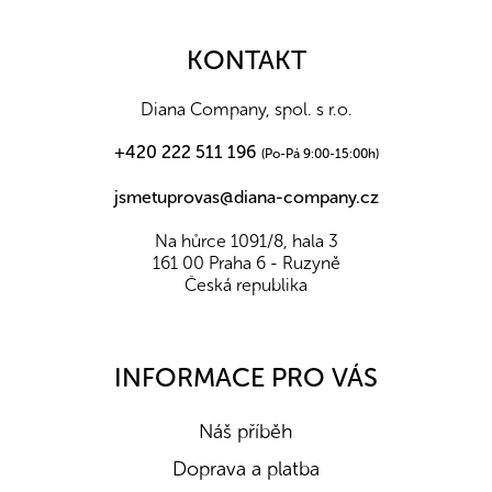
á
p
a
KONTAKT
t
í
Diana Company, spol. s r.o.
+420 222 511 196
(Po-Pá 9:00-15:00h)
jsmetuprovas@diana-company.cz
Na hůrce 1091/8, hala 3
161 00 Praha 6 - Ruzyně
Česká republika
INFORMACE PRO VÁS
Náš příběh
Doprava a platba