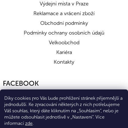
Výdejní místa v Praze
Reklamace a vrácení zboží
Obchodní podmínky
Podmínky ochrany osobních údajů
Velkoobchod
Kariéra
Kontakty
FACEBOOK
Díky cookies pro Vás bude prohlížení stránek příjemnější a
jednodušší. Ke zpracování některých z nich potřebujeme
Váš souhlas, který dáte kliknutím na „Souhlasím“, nebo je
můžete odsouhlasit jednotlivě v „Nastavení“.
Více
informací
zde
.