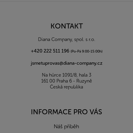
Z
á
p
a
KONTAKT
t
í
Diana Company, spol. s r.o.
+420 222 511 196
(Po-Pá 9:00-15:00h)
jsmetuprovas@diana-company.cz
Na hůrce 1091/8, hala 3
161 00 Praha 6 - Ruzyně
Česká republika
INFORMACE PRO VÁS
Náš příběh