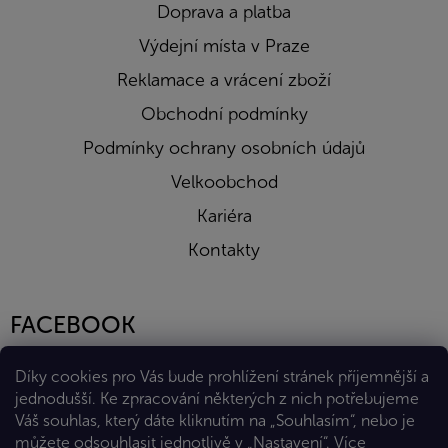
Doprava a platba
Výdejní místa v Praze
Reklamace a vrácení zboží
Obchodní podmínky
Podmínky ochrany osobních údajů
Velkoobchod
Kariéra
Kontakty
FACEBOOK
Díky cookies pro Vás bude prohlížení stránek příjemnější a
jednodušší. Ke zpracování některých z nich potřebujeme
Váš souhlas, který dáte kliknutím na „Souhlasím“, nebo je
můžete odsouhlasit jednotlivě v „Nastavení“.
Více