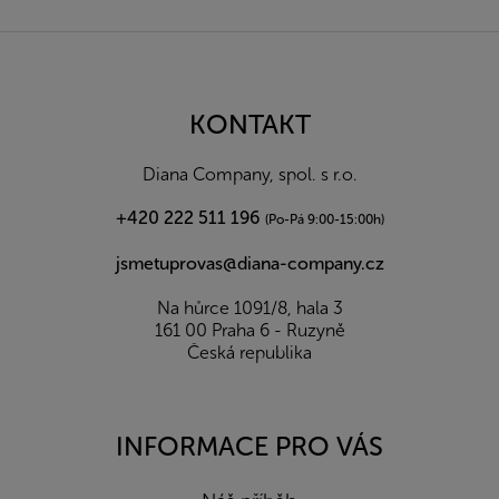
Z
á
p
a
KONTAKT
t
í
Diana Company, spol. s r.o.
+420 222 511 196
(Po-Pá 9:00-15:00h)
jsmetuprovas@diana-company.cz
Na hůrce 1091/8, hala 3
161 00 Praha 6 - Ruzyně
Česká republika
INFORMACE PRO VÁS