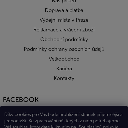
Náš příběh
Doprava a platba
Výdejní místa v Praze
Reklamace a vrácení zboží
Obchodní podmínky
Podmínky ochrany osobních údajů
Velkoobchod
Kariéra
Kontakty
FACEBOOK
Díky cookies pro Vás bude prohlížení stránek příjemnější a
jednodušší. Ke zpracování některých z nich potřebujeme
Váš souhlas, který dáte kliknutím na „Souhlasím“, nebo je