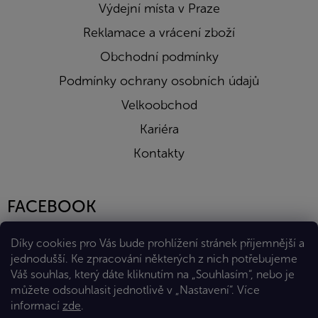
Výdejní místa v Praze
Reklamace a vrácení zboží
Obchodní podmínky
Podmínky ochrany osobních údajů
Velkoobchod
Kariéra
Kontakty
FACEBOOK
Díky cookies pro Vás bude prohlížení stránek příjemnější a
jednodušší. Ke zpracování některých z nich potřebujeme
Váš souhlas, který dáte kliknutím na „Souhlasím“, nebo je
můžete odsouhlasit jednotlivě v „Nastavení“.
Více
informací
zde
.